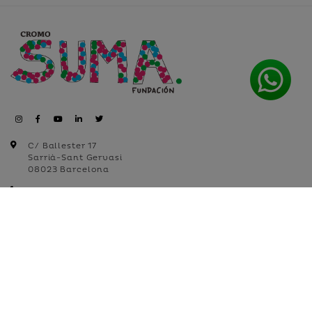
C/ Ballester 17
Sarrià-Sant Gervasi
08023 Barcelona
+34 935 18 22 99
+34 632 512 099
info@cromosuma.org
Avís legal
Política de galetes