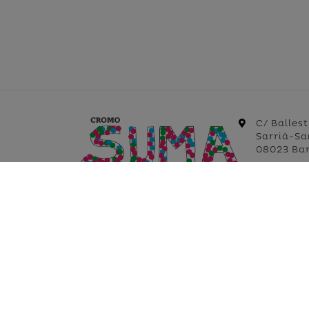
C/ Ballest
Sarrià-Sa
08023 Ba
+34 935 1
+34 632 5
info@cro