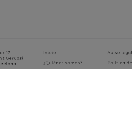
(current)
er 17
Inicio
Aviso lega
nt Gervasi
(current)
¿Quiénes somos?
Política d
rcelona
(current)
¿Cómo lo hacemos?
Política d
8 22 99
(current)
¡Súmate!
Acesibilid
12 099
(current)
¿Más información?
mosuma.org