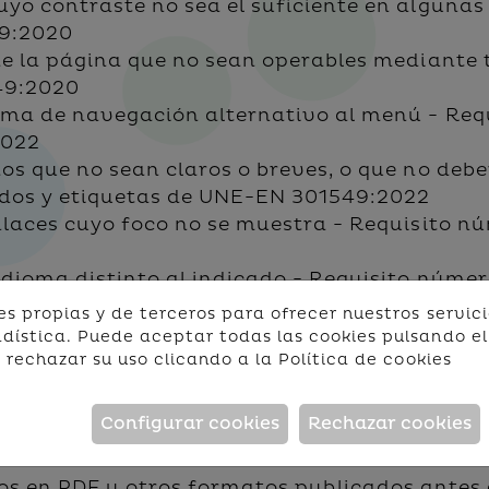
o contraste no sea el suficiente en algunas 
9:2020
de la página que no sean operables mediante t
49:2020
ema de navegación alternativo al menú - Requ
2022
os que no sean claros o breves, o que no debe
dos y etiquetas de UNE-EN 301549:2022
laces cuyo foco no se muestra - Requisito nú
dioma distinto al indicado - Requisito número
es propias y de terceros para ofrecer nuestros servici
 provenientes de otros sistemas o webs, que 
dística. Puede aceptar todas las cookies pulsando el
Requisito número 9.4.1.2 Nombre, función y v
o rechazar su uso clicando a la
Política de cookies
ntuales de edición en alguna página web.
esulta aplicable.
Configurar cookies
Rechazar cookies
del ámbito de la legislación aplicable.
cos en PDF u otros formatos publicados antes