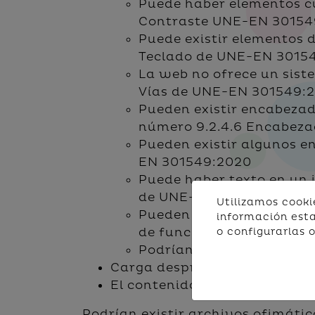
Puede haber elementos cuy
Contraste UNE-EN 30154
Puede existir elementos 
Teclado de UNE-EN 3015
La web no ofrece un sist
Vías de UNE-EN 301549:
Pueden existir encabezad
número 9.2.4.6 Encabeza
Pueden existir algunos en
EN 301549:2020
Puede haber texto en un i
de UNE-EN 301549:2020
Utilizamos cooki
Pueden existir elementos
información esta
de función suficiente - 
o configurarlas 
Podrían existir fallos pu
Carga desproporcionada: No r
El contenido no entra dentro 
Podrían existir archivos ofimáti