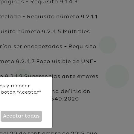
páginas - Requisito 9.1.4.3
eclado - Requisito número 9.2.1.1
isito número 9.2.4.5 Múltiples
rían ser encabezados - Requisito
mero 9.2.4.7 Foco visible de UNE-
 9.3.1.2 Sugerencias ante errores
os y recoger
no dispongan de una definición
 botón "Aceptar"
alor de UNE-EN 301549:2020
Aceptar todas
 del 20 de septiembre de 2018 que