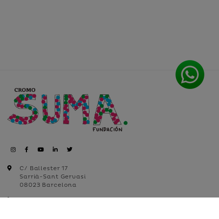
C/ Ballester 17
Sarrià-Sant Gervasi
08023 Barcelona
+34 935 18 22 99
+34 632 512 099