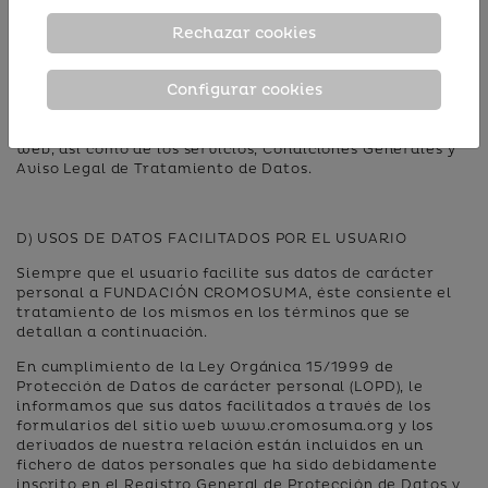
Rechazar cookies
C) MODIFICACIONES EN EL SITIO WEB O EN LOS
PRODUCTOS Y/O SERVICIOS
Configurar cookies
FUNDACIÓN CROMOSUMA se reserva el derecho a
modificar unilateralmente, y en cualquier momento, sin
previo aviso, la presentación o configuración del sitio
web, así como de los servicios, Condiciones Generales y
Aviso Legal de Tratamiento de Datos.
D) USOS DE DATOS FACILITADOS POR EL USUARIO
Siempre que el usuario facilite sus datos de carácter
personal a FUNDACIÓN CROMOSUMA, éste consiente el
tratamiento de los mismos en los términos que se
detallan a continuación.
En cumplimiento de la Ley Orgánica 15/1999 de
Protección de Datos de carácter personal (LOPD), le
informamos que sus datos facilitados a través de los
formularios del sitio web www.cromosuma.org y los
derivados de nuestra relación están incluidos en un
fichero de datos personales que ha sido debidamente
inscrito en el Registro General de Protección de Datos y