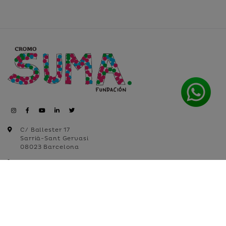
C/ Ballester 17
Sarrià-Sant Gervasi
08023 Barcelona
+34 935 18 22 99
+34 632 512 099
info@cromosuma.org
Aviso legal